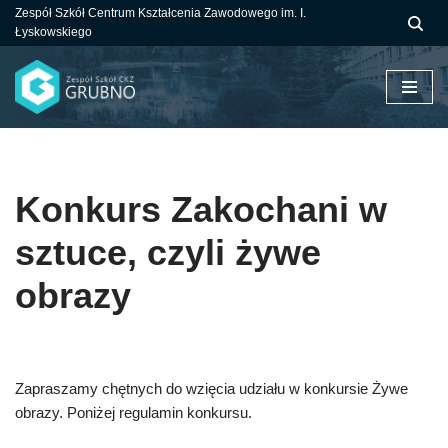
Zespół Szkół Centrum Kształcenia Zawodowego im. I.
Łyskowskiego
Przejdź
do
treści
Konkurs Zakochani w
sztuce, czyli żywe
obrazy
Zapraszamy chętnych do wzięcia udziału w konkursie Żywe
obrazy. Poniżej regulamin konkursu.