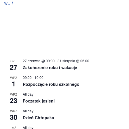
w…/
27 czerwca @ 09:00
-
31 sierpnia @ 06:00
CZE
27
Zakończenie roku i wakacje
09:00
-
10:00
WRZ
1
Rozpoczęcie roku szkolnego
All day
WRZ
23
Początek jesieni
All day
WRZ
30
Dzień Chłopaka
All day
PAŹ