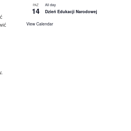
All day
PAŹ
14
Dzień Edukacji Narodowej
ść
View Calendar
wić
y,