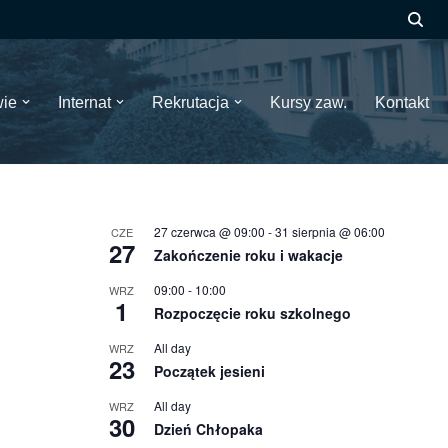
wie
Internat
Rekrutacja
Kursy zaw.
Kontakt
27 czerwca @ 09:00
-
31 sierpnia @ 06:00
CZE
27
Zakończenie roku i wakacje
09:00
-
10:00
WRZ
1
Rozpoczęcie roku szkolnego
All day
WRZ
23
Początek jesieni
All day
WRZ
30
Dzień Chłopaka