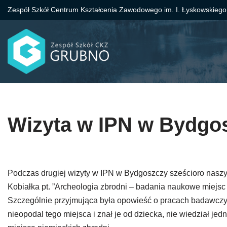
Zespół Szkół Centrum Kształcenia Zawodowego im. I. Łyskowskiego
Przejdź
do
treści
Wizyta w IPN w Bydgo
Podczas drugiej wizyty w IPN w Bydgoszczy sześcioro nasz
Kobiałka pt. ”Archeologia zbrodni – badania naukowe miejsc
Szczególnie przyjmująca była opowieść o pracach badawczyc
nieopodal tego miejsca i znał je od dziecka, nie wiedział jed