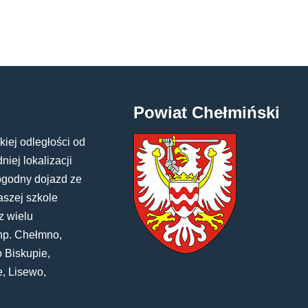
Powiat Chełmiński
kiej odległości od
iej lokalizacji
ogodny dojazd ze
aszej szkole
z wielu
np. Chełmno,
 Biskupie,
e, Lisewo,