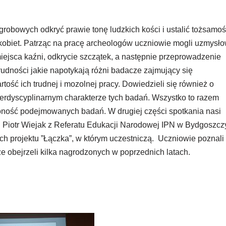
robowych odkryć prawie tonę ludzkich kości i ustalić tożsamo
obiet. Patrząc na pracę archeologów uczniowie mogli uzmysło
miejsca kaźni, odkrycie szczątek, a następnie przeprowadzenie
rudności jakie napotykają różni badacze zajmujący się
tość ich trudnej i mozolnej pracy. Dowiedzieli się również o
terdyscyplinarnym charakterze tych badań. Wszystko to razem
żoność podejmowanych badań. W drugiej części spotkania nasi
an Piotr Wiejak z Referatu Edukacji Narodowej IPN w Bydgoszcz
ch projektu ”Łączka”, w którym uczestniczą. Uczniowie poznali
kże obejrzeli kilka nagrodzonych w poprzednich latach.