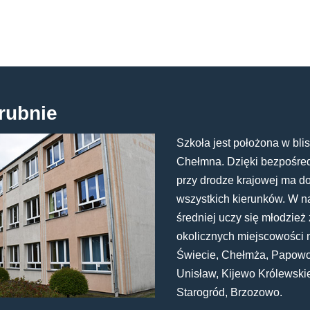
rubnie
Szkoła jest położona w blis
Chełmna. Dzięki bezpośredn
przy drodze krajowej ma d
wszystkich kierunków. W n
średniej uczy się młodzież 
okolicznych miejscowości 
Świecie, Chełmża, Papowo
Unisław, Kijewo Królewski
Starogród, Brzozowo.