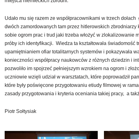
miejsca niemieckich zbrodni.
Udało mu się razem ze współpracownikami w trzech dołach g
dwóch zamordowanych tam przez hitlerowskich zbrodniarzy k
sobie ogrom prac i trud jaki trzeba włożyć w zlokalizowanie 
próby ich identyfikacji. Wiedza ta kształtowała świadomość t
upamiętnianiem ofiar totalitarnych systemów i pokazywała war
konieczności współpracy naukowców z różnych dziedzin i in
pozwoliło im spojrzeć pełniejszym wzrokiem na ogrom i zło
uczniowie wzięli udział w warsztatach, które poprowadził p
które były poświęcone przygotowaniu etiudy filmowej w rama
zasady przygotowania i kryteria oceniania takiej pracy, a ta
Piotr Sołtysiak