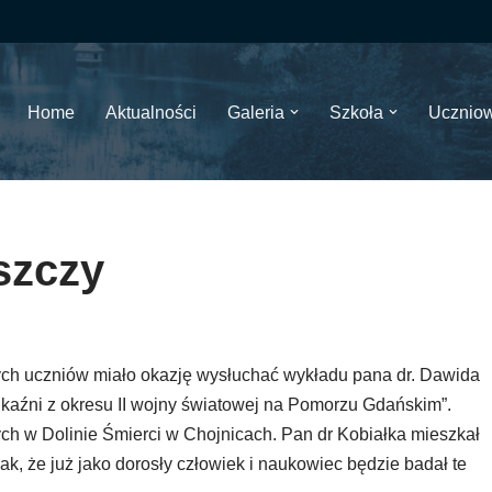
Home
Aktualności
Galeria
Szkoła
Ucznio
szczy
ych uczniów miało okazję wysłuchać wykładu pana dr. Dawida
 kaźni z okresu II wojny światowej na Pomorzu Gdańskim”.
h w Dolinie Śmierci w Chojnicach. Pan dr Kobiałka mieszkał
nak, że już jako dorosły człowiek i naukowiec będzie badał te