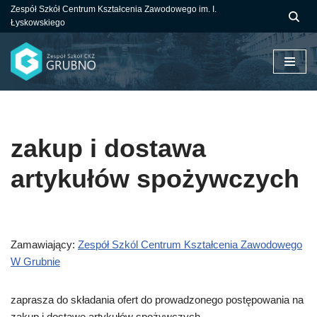
Zespół Szkół Centrum Kształcenia Zawodowego im. I.
Łyskowskiego
Przejdź
do
treści
zakup i dostawa
artykułów spożywczych
Zamawiający:
Zespół Szkól Centrum Kształcenia Zawodowego
W Grubnie
zaprasza do składania ofert do prowadzonego postępowania na
zakup i dostawę artykułów spożywczych