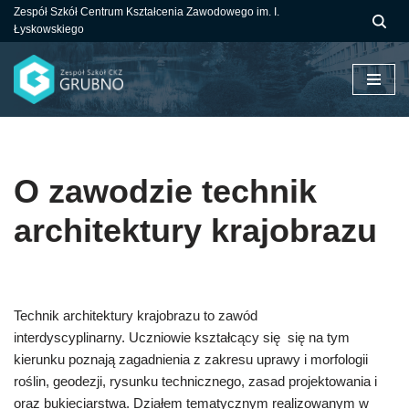
Zespół Szkół Centrum Kształcenia Zawodowego im. I.
Łyskowskiego
Przejdź
do
treści
O zawodzie technik
architektury krajobrazu
Technik architektury krajobrazu to zawód
interdyscyplinarny.
Uczniowie kształcący się się na tym
kierunku poznają zagadnienia z zakresu uprawy i morfologii
roślin, geodezji, rysunku technicznego, zasad projektowania i
oraz bukieciarstwa.
Działem tematycznym realizowanym w