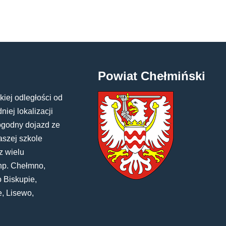
Powiat Chełmiński
kiej odległości od
iej lokalizacji
ogodny dojazd ze
aszej szkole
z wielu
np. Chełmno,
 Biskupie,
e, Lisewo,