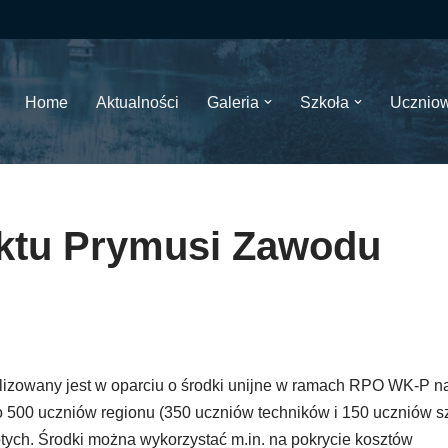
Home
Aktualności
Galeria
Szkoła
Ucznio
ektu Prymusi Zawodu
alizowany jest w oparciu o środki unijne w ramach RPO WK-P n
o 500 uczniów regionu (350 uczniów techników i 150 uczniów s
ych. Środki można wykorzystać m.in. na pokrycie kosztów