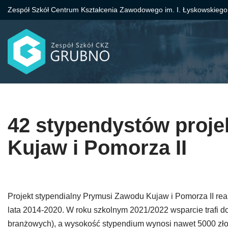
Zespół Szkół Centrum Kształcenia Zawodowego im. I. Łyskowskiego
Przejdź
do
treści
42 stypendystów proj
Kujaw i Pomorza II
Projekt stypendialny Prymusi Zawodu Kujaw i Pomorza II re
lata 2014-2020. W roku szkolnym 2021/2022 wsparcie trafi d
branżowych), a wysokość stypendium wynosi nawet 5000 złot