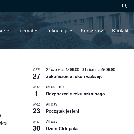
wie
Internat
Rekrutacja
Kursy zaw.
Kontakt
27 czerwca @ 09:00
-
31 sierpnia @ 06:00
CZE
27
Zakończenie roku i wakacje
09:00
-
10:00
WRZ
1
Rozpoczęcie roku szkolnego
All day
WRZ
23
Początek jesieni
a
All day
WRZ
zkół
30
Dzień Chłopaka