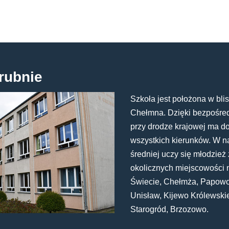
rubnie
Szkoła jest położona w blis
Chełmna. Dzięki bezpośredn
przy drodze krajowej ma d
wszystkich kierunków. W n
średniej uczy się młodzież 
okolicznych miejscowości 
Świecie, Chełmża, Papowo
Unisław, Kijewo Królewski
Starogród, Brzozowo.