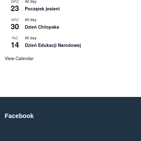
All day
WRZ
23
Początek jesieni
All day
WRZ
30
Dzień Chłopaka
All day
PAŹ
14
Dzień Edukacji Narodowej
View Calendar
Facebook