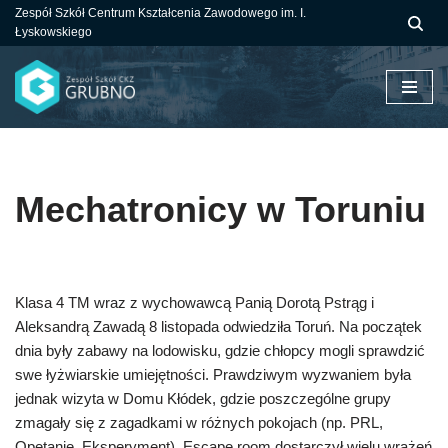
Zespół Szkół Centrum Kształcenia Zawodowego im. I.
Łyskowskiego
Przejdź
do
treści
Mechatronicy w Toruniu
Klasa 4 TM wraz z wychowawcą Panią Dorotą Pstrąg i
Aleksandrą Zawadą 8 listopada odwiedziła Toruń. Na początek
dnia były zabawy na lodowisku, gdzie chłopcy mogli sprawdzić
swe łyżwiarskie umiejętności. Prawdziwym wyzwaniem była
jednak wizyta w Domu Kłódek, gdzie poszczególne grupy
zmagały się z zagadkami w różnych pokojach (np. PRL,
Opętanie, Eksperyment). Escape room dostarczył wielu wrażeń