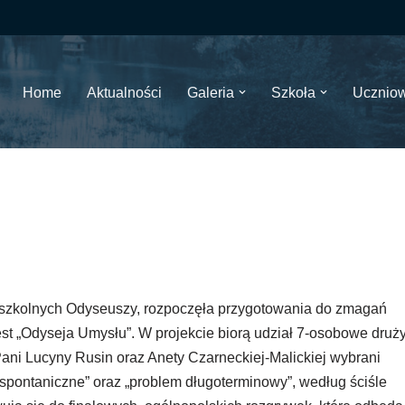
Home
Aktualności
Galeria
Szkoła
Ucznio
h szkolnych Odyseuszy, rozpoczęła przygotowania do zmagań
st „Odyseja Umysłu”. W projekcie biorą udział 7-osobowe druż
Pani Lucyny Rusin oraz Anety Czarneckiej-Malickiej wybrani
ia spontaniczne” oraz „problem długoterminowy”, według ściśle