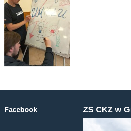
ZS CKZ w G
Facebook