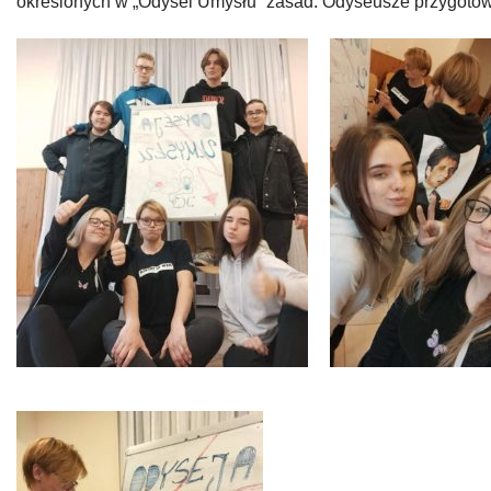
określonych w „Odysei Umysłu” zasad. Odyseusze przygotowu