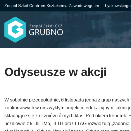
Zespół Szkół Centrum Kształcenia Zawodowego im. I. Łyskowskiego
Przejdź
do
treści
Odyseusze w akcji
W sobotnie przedpołudnie, 6 listopada jedna z grup naszyc
konkursowych w niezwykłym projekcie edukacyjnym, jakim je
składające się z uczniów różnych klas. Pod okiem trenerek: 
uczniowie z kl. III TMp, III TH oraz I TAG rozwiązują „zadan