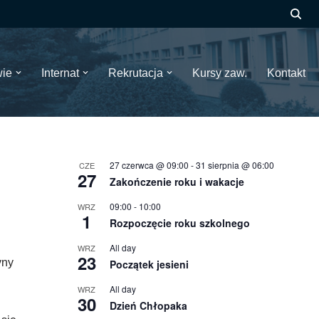
wie
Internat
Rekrutacja
Kursy zaw.
Kontakt
27 czerwca @ 09:00
-
31 sierpnia @ 06:00
CZE
27
Zakończenie roku i wakacje
09:00
-
10:00
WRZ
1
Rozpoczęcie roku szkolnego
All day
WRZ
23
yny
Początek jesieni
All day
WRZ
30
Dzień Chłopaka