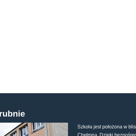
rubnie
Szkoła jest położona w blis
Chełmna. Dzięki bezpośredn