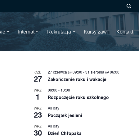
wie
Internat
Rekrutacja
Kursy zaw.
Kontakt
27 czerwca @ 09:00
-
31 sierpnia @ 06:00
CZE
27
Zakończenie roku i wakacje
09:00
-
10:00
WRZ
1
Rozpoczęcie roku szkolnego
All day
WRZ
23
Początek jesieni
All day
WRZ
30
Dzień Chłopaka