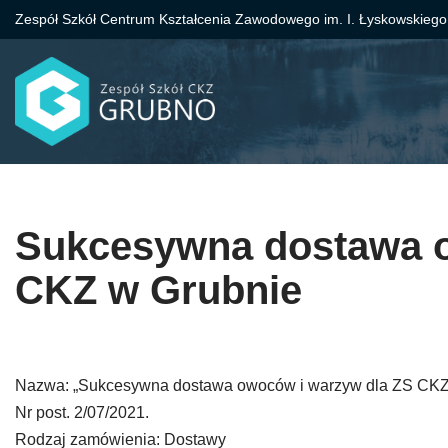
Zespół Szkół Centrum Kształcenia Zawodowego im. I. Łyskowskiego
Przejdź
do
treści
Sukcesywna dostawa o
CKZ w Grubnie
Nazwa: „Sukcesywna dostawa owoców i warzyw dla ZS CKZ
Nr post. 2/07/2021.
Rodzaj zamówienia: Dostawy