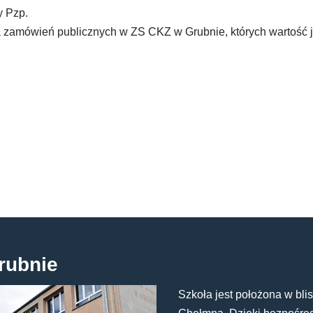
y Pzp.
zamówień publicznych w ZS CKZ w Grubnie, których wartość j
rubnie
Szkoła jest położona w blis