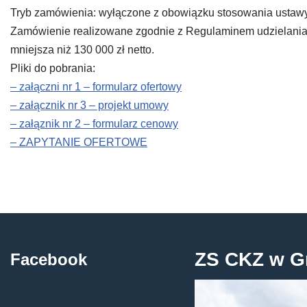
Tryb zamówienia: wyłączone z obowiązku stosowania ustaw
Zamówienie realizowane zgodnie z Regulaminem udzielania 
mniejsza niż 130 000 zł netto.
Pliki do pobrania:
– załączni nr 1 – formularz ofertowy
– załącznik nr 3 – projekt umowy
– załąznik nr 2 – formularz cenowy
– ZAPYTANIE OFERTOWE
ZS CKZ w G
Facebook