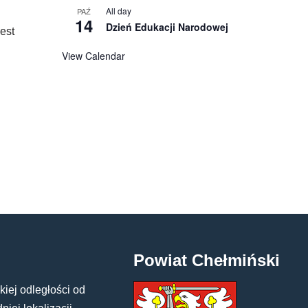
All day
PAŹ
14
Dzień Edukacji Narodowej
est
View Calendar
Powiat Chełmiński
kiej odległości od