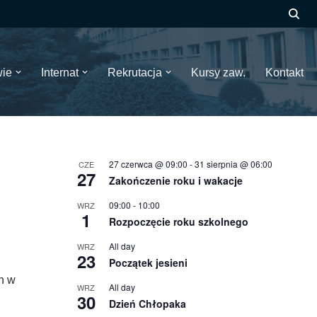
wie
Internat
Rekrutacja
Kursy zaw.
Kontakt
27 czerwca @ 09:00
-
31 sierpnia @ 06:00
CZE
27
Zakończenie roku i wakacje
09:00
-
10:00
WRZ
1
Rozpoczęcie roku szkolnego
All day
WRZ
23
Początek jesieni
h w
All day
WRZ
30
Dzień Chłopaka