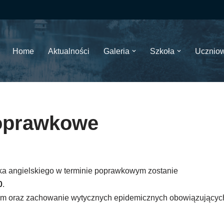
Home
Aktualności
Galeria
Szkoła
Ucznio
poprawkowe
yka angielskiego w terminie poprawkowym zostanie
0
.
iem oraz zachowanie wytycznych epidemicznych obowiązującyc