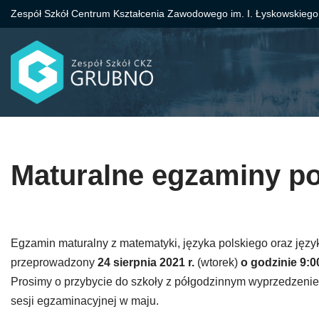
Zespół Szkół Centrum Kształcenia Zawodowego im. I. Łyskowskiego
Przejdź
do
treści
Maturalne egzaminy 
Egzamin maturalny z matematyki, języka polskiego oraz jęz
przeprowadzony
24 sierpnia 2021 r.
(wtorek)
o godzinie 9:0
Prosimy o przybycie do szkoły z półgodzinnym wyprzedzen
sesji egzaminacyjnej w maju.