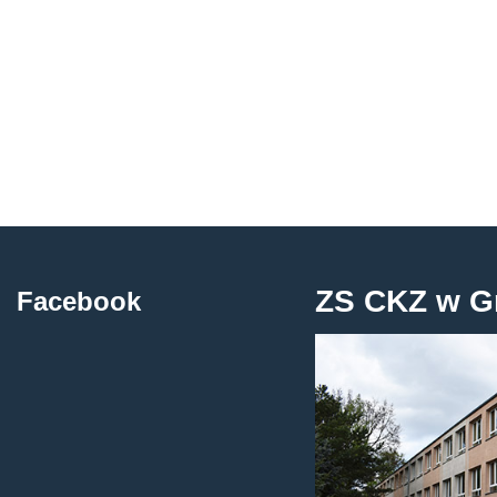
ZS CKZ w G
Facebook