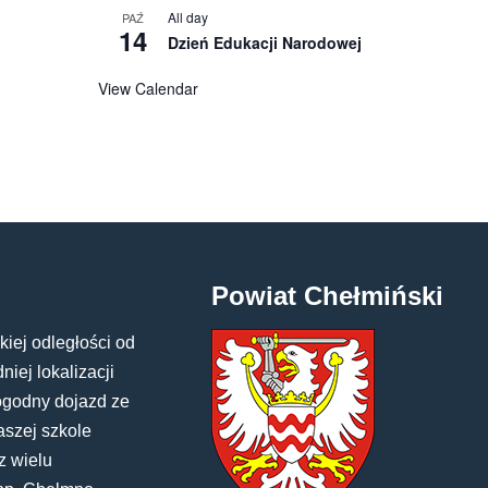
All day
PAŹ
14
Dzień Edukacji Narodowej
View Calendar
Powiat Chełmiński
kiej odległości od
iej lokalizacji
ogodny dojazd ze
aszej szkole
z wielu