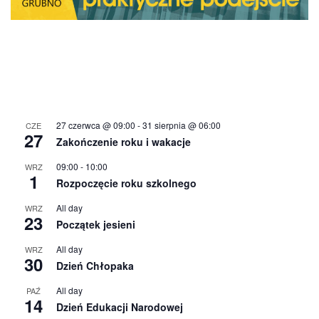
27 czerwca @ 09:00
-
31 sierpnia @ 06:00
CZE
27
Zakończenie roku i wakacje
09:00
-
10:00
WRZ
1
Rozpoczęcie roku szkolnego
All day
WRZ
23
Początek jesieni
All day
WRZ
30
Dzień Chłopaka
All day
PAŹ
14
Dzień Edukacji Narodowej