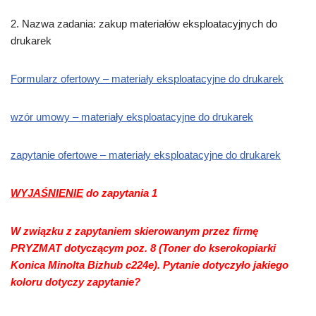
2.
Nazwa zadania
:
zakup materiałów eksploatacyjnych do
drukarek
Formularz ofertowy – materiały eksploatacyjne do drukarek
wzór umowy – materiały eksploatacyjne do drukarek
zapytanie ofertowe – materiały eksploatacyjne do drukarek
WYJAŚNIENIE
do zapytania 1
W związku z zapytaniem skierowanym przez firmę
PRYZMAT dotyczącym poz. 8 (Toner do kserokopiarki
Konica Minolta Bizhub c224e). Pytanie dotyczyło jakiego
koloru dotyczy zapytanie?