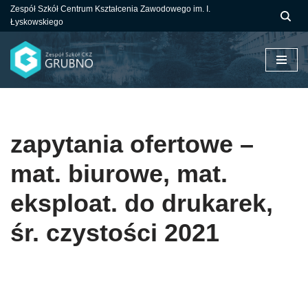
Zespół Szkół Centrum Kształcenia Zawodowego im. I.
Łyskowskiego
Przejdź
do
treści
zapytania ofertowe –
mat. biurowe, mat.
eksploat. do drukarek,
śr. czystości 2021