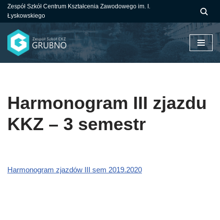
Zespół Szkół Centrum Kształcenia Zawodowego im. I.
Łyskowskiego
Przejdź
do
treści
Harmonogram III zjazdu
KKZ – 3 semestr
Harmonogram zjazdów III sem 2019.2020