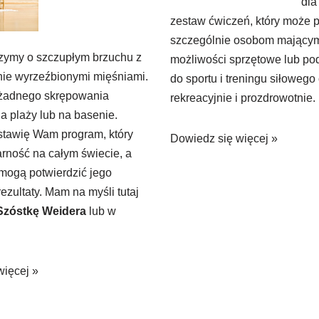
dla
zestaw ćwiczeń, który może p
szczególnie osobom mający
ymy o szczupłym brzuchu z
możliwości sprzętowe lub p
knie wyrzeźbionymi mięśniami.
do sportu i treningu siłowego
żadnego skrępowania
rekreacyjnie i prozdrowotnie.
a plaży lub na basenie.
dstawię Wam program, który
Dowiedz się więcej »
rność na całym świecie, a
 mogą potwierdzić jego
ezultaty. Mam na myśli tutaj
Szóstkę Weidera
lub w
więcej »