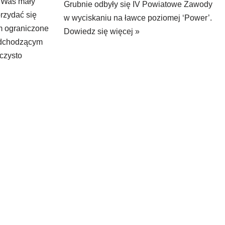
 Was mały
Grubnie odbyły się IV Powiatowe Zawody
rzydać się
w wyciskaniu na ławce poziomej ‘Power’.
m ograniczone
Dowiedz się więcej »
odchodzącym
 czysto