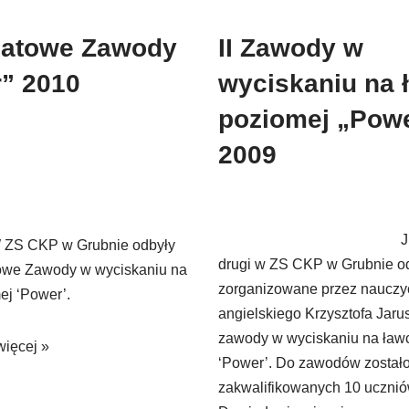
wiatowe Zawody
II Zawody w
” 2010
wyciskaniu na 
poziomej „Pow
2009
J
 ZS CKP w Grubnie odbyły
drugi w ZS CKP w Grubnie od
atowe Zawody w wyciskaniu na
zorganizowane przez nauczyc
ej ‘Power’.
angielskiego Krzysztofa Jar
zawody w wyciskaniu na ław
więcej »
‘Power’. Do zawodów został
zakwalifikowanych 10 ucznió