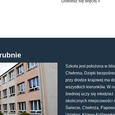
Dowiedz się więcej »
rubnie
Szkoła jest położona w blis
Chełmna. Dzięki bezpośredn
przy drodze krajowej ma d
wszystkich kierunków. W n
średniej uczy się młodzież 
okolicznych miejscowości 
Świecie, Chełmża, Papowo
Unisław, Kijewo Królewski