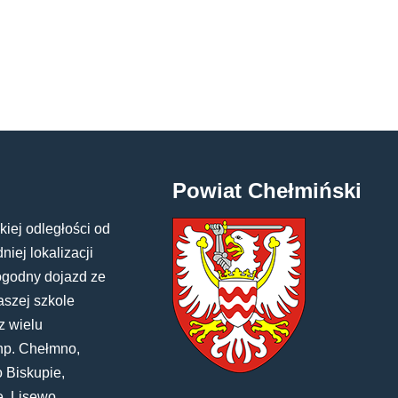
Powiat Chełmiński
kiej odległości od
iej lokalizacji
ogodny dojazd ze
aszej szkole
z wielu
np. Chełmno,
 Biskupie,
e, Lisewo,