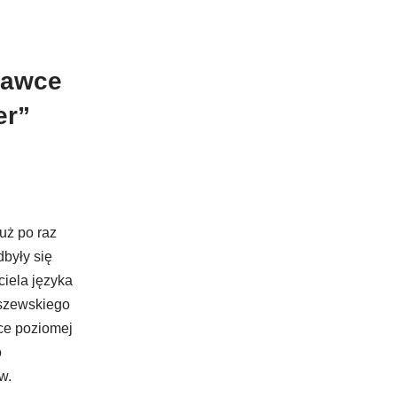
ławce
er”
uż po raz
były się
iela języka
uszewskiego
ce poziomej
o
w.