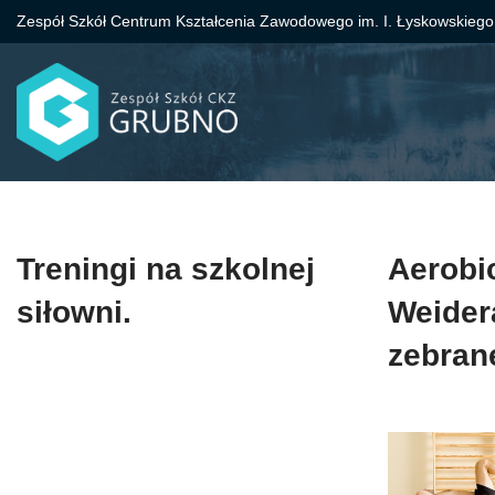
Zespół Szkół Centrum Kształcenia Zawodowego im. I. Łyskowskiego
Przejdź
do
treści
Treningi na szkolnej
Aerobi
siłowni.
Weider
zebran