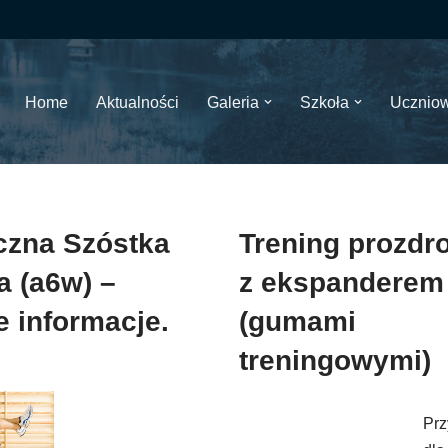
Home
Aktualności
Galeria
Szkoła
Ucznio
czna Szóstka
Trening prozdr
a (a6w) –
z ekspanderem
e informacje.
(gumami
treningowymi)
Pr