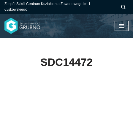
Zespół Szkół Centrum Kształcenia Zawodowego im. I.
Łyskowskiego
Przejdź
do
treści
SDC14472