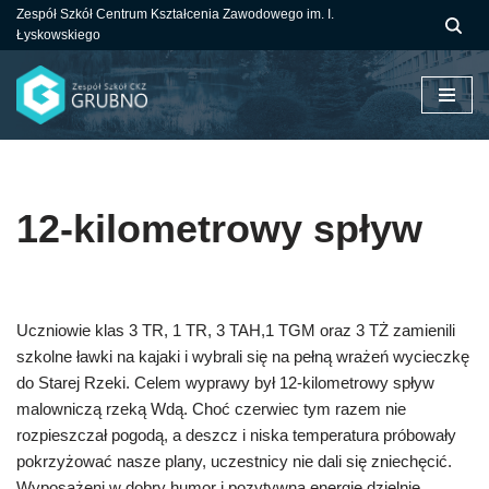
Zespół Szkół Centrum Kształcenia Zawodowego im. I.
Łyskowskiego
Przejdź
do
treści
12-kilometrowy spływ
Uczniowie klas 3 TR, 1 TR, 3 TAH,1 TGM oraz 3 TŻ zamienili
szkolne ławki na kajaki i wybrali się na pełną wrażeń wycieczkę
do Starej Rzeki. Celem wyprawy był 12-kilometrowy spływ
malowniczą rzeką Wdą. Choć czerwiec tym razem nie
rozpieszczał pogodą, a deszcz i niska temperatura próbowały
pokrzyżować nasze plany, uczestnicy nie dali się zniechęcić.
Wyposażeni w dobry humor i pozytywną energię dzielnie