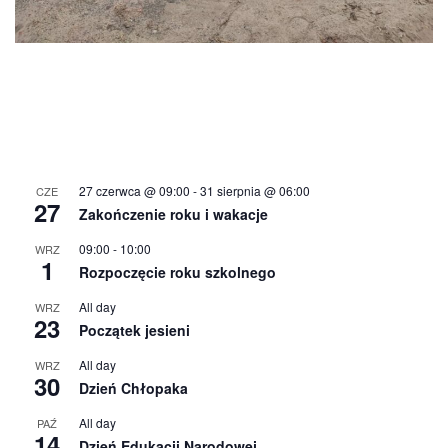
27 czerwca @ 09:00
-
31 sierpnia @ 06:00
CZE
27
Zakończenie roku i wakacje
09:00
-
10:00
WRZ
1
Rozpoczęcie roku szkolnego
All day
WRZ
23
Początek jesieni
All day
WRZ
30
Dzień Chłopaka
All day
PAŹ
14
Dzień Edukacji Narodowej