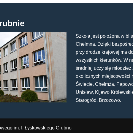
rubnie
Szkoła jest położona w blis
Chełmna. Dzięki bezpośredn
przy drodze krajowej ma d
wszystkich kierunków. W n
średniej uczy się młodzież 
okolicznych miejscowości 
Świecie, Chełmża, Papowo
Unisław, Kijewo Królewski
Starogród, Brzozowo.
owego im. I. Łyskowskiego Grubno