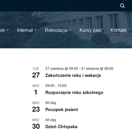
wie
Internat
Rekrutacja
Kursy zaw.
Kontakt
27 czerwca @ 09:00
-
31 sierpnia @ 06:00
CZE
27
Zakończenie roku i wakacje
09:00
-
10:00
WRZ
1
Rozpoczęcie roku szkolnego
All day
WRZ
23
Początek jesieni
All day
WRZ
30
Dzień Chłopaka