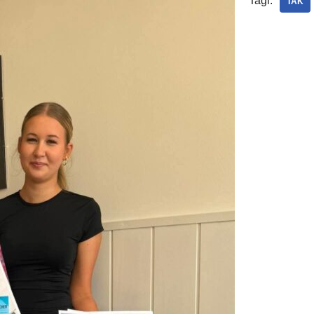
Tagi:
TAK