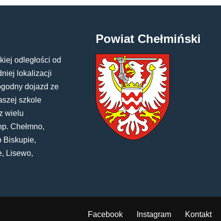
Powiat Chełmiński
kiej odległości od
iej lokalizacji
ogodny dojazd ze
aszej szkole
z wielu
np. Chełmno,
 Biskupie,
e, Lisewo,
Facebook
Instagram
Kontakt