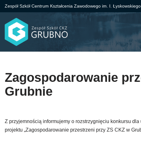
Zespół Szkół Centrum Kształcenia Zawodowego im. I. Łyskowskiego
Przejdź
do
treści
Zagospodarowanie prz
Grubnie
Z przyjemnością informujemy o rozstrzygnięciu konkursu dla
projektu „Zagospodarowanie przestrzeni przy ZS CKZ w Grub