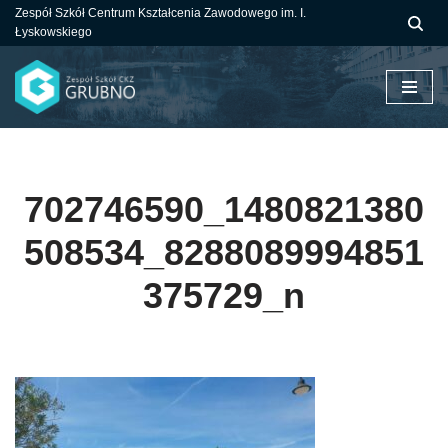
Zespół Szkół Centrum Kształcenia Zawodowego im. I.
Łyskowskiego
Przejdź
do
treści
702746590_1480821380
508534_8288089994851
375729_n