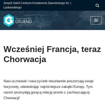
Zespół Szkół Centrum Kształcenia Zawodowego im. I.
Łyskowskiego
Przejdź
do
treści
Wcześniej Francja, teraz
Chorwacja
Nasi uczniowie i nauczyciele nieustannie poszerzają swoje
horyzonty, odwiedzając najróżniejsze zakątki Europy. Tym
razem przesyłają gorącą relację prosto z zachwycającej
Chorwacji!