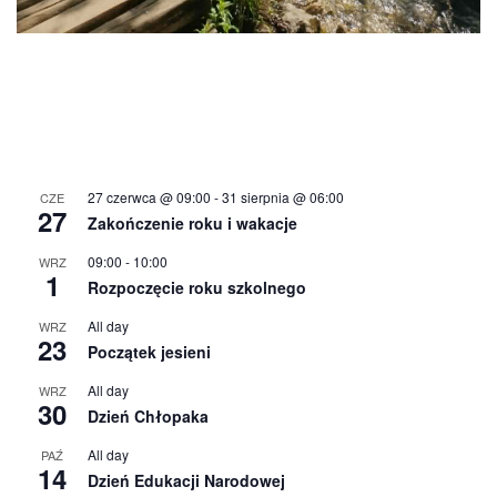
27 czerwca @ 09:00
-
31 sierpnia @ 06:00
CZE
27
Zakończenie roku i wakacje
09:00
-
10:00
WRZ
1
Rozpoczęcie roku szkolnego
All day
WRZ
23
Początek jesieni
All day
WRZ
30
Dzień Chłopaka
All day
PAŹ
14
Dzień Edukacji Narodowej