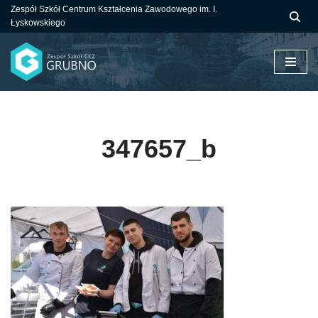
Zespół Szkół Centrum Kształcenia Zawodowego im. I.
Łyskowskiego
Przejdź
do
treści
347657_b