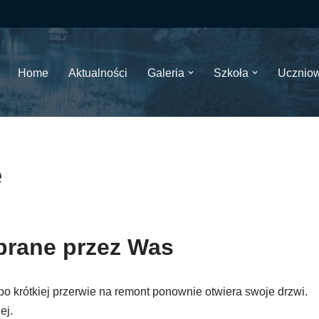
Home
Aktualności
Galeria
Szkoła
Ucznio
e
brane przez Was
o krótkiej przerwie na remont ponownie otwiera swoje drzwi.
ej.