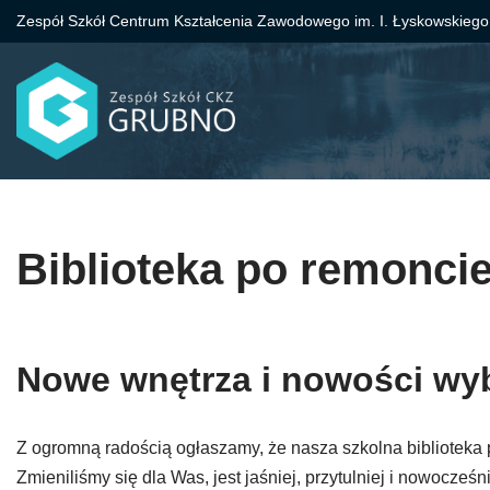
Zespół Szkół Centrum Kształcenia Zawodowego im. I. Łyskowskiego
Przejdź
do
treści
Biblioteka po remonci
Nowe wnętrza i nowości wy
Z ogromną radością ogłaszamy, że nasza szkolna biblioteka p
Zmieniliśmy się dla Was, jest jaśniej, przytulniej i nowocześni