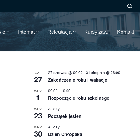
wie
Internat
Rekrutacja
Kursy zaw.
Kontakt
27 czerwca @ 09:00
-
31 sierpnia @ 06:00
CZE
27
Zakończenie roku i wakacje
09:00
-
10:00
WRZ
1
Rozpoczęcie roku szkolnego
All day
WRZ
23
Początek jesieni
All day
WRZ
30
Dzień Chłopaka