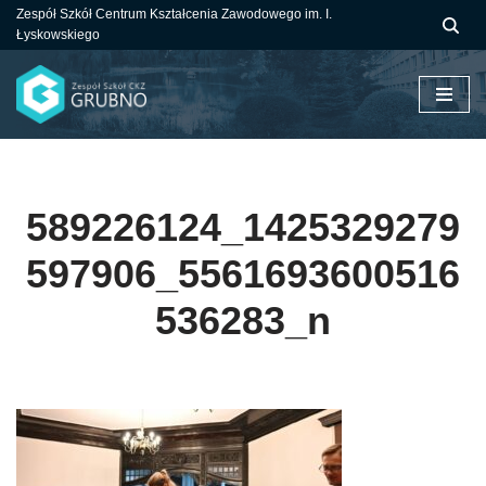
Zespół Szkół Centrum Kształcenia Zawodowego im. I.
Łyskowskiego
Przejdź
do
treści
589226124_1425329279
597906_5561693600516
536283_n