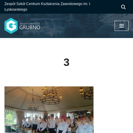
Zespół Szkół Centrum Kształcenia Zawodowego im. I.
Łyskowskiego
Przejdź
do
treści
3