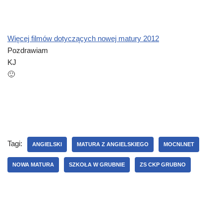
Więcej filmów dotyczących nowej matury 2012
Pozdrawiam
KJ
🙂
Tagi:
ANGIELSKI
MATURA Z ANGIELSKIEGO
MOCNI.NET
NOWA MATURA
SZKOŁA W GRUBNIE
ZS CKP GRUBNO