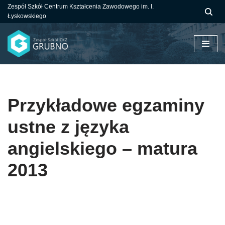
Zespół Szkół Centrum Kształcenia Zawodowego im. I.
Łyskowskiego
Przejdź
do
treści
Przykładowe egzaminy
ustne z języka
angielskiego – matura
2013