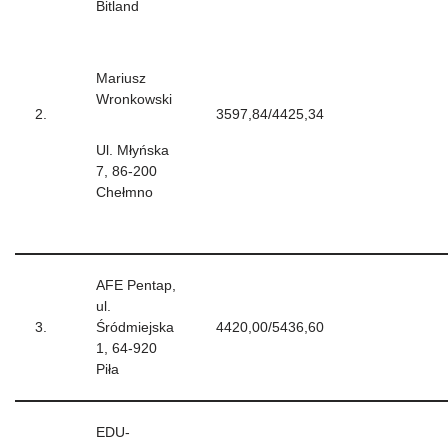
Bitland
Mariusz
Wronkowski
2.
3597,84/4425,34
Ul. Młyńska
7, 86-200
Chełmno
AFE Pentap,
ul.
3.
Śródmiejska
4420,00/5436,60
1, 64-920
Piła
EDU-