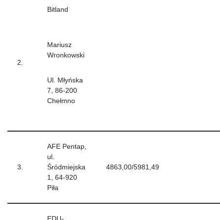
Bitland
Mariusz
Wronkowski
2.
Ul. Młyńska
7, 86-200
Chełmno
AFE Pentap,
ul.
3.
Śródmiejska
4863,00/5981,49
1, 64-920
Piła
EDU-