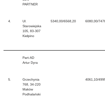
PARTNER
4.
Ul.
5340,00/6568,20
6080,00/747
Starowiejska
105, 83-307
Kiełpino
Part-AD
Artur Dyra
5.
Grzechynia
4061,10/499
768, 34-220
Maków
Podhalański