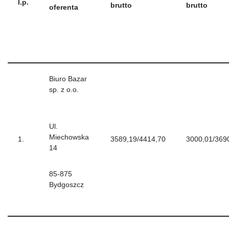
l.p.
brutto
brutto
oferenta
Biuro Bazar
sp. z o.o.
Ul.
Miechowska
1.
3589,19/4414,70
3000,01/369
14
85-875
Bydgoszcz