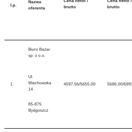
Cena netto /
Cena netto /
Nazwa
l.p.
brutto
brutto
oferenta
Biuro Bazar
sp. z o.o.
Ul.
Miechowska
1.
4597,56/5655,00
5686,00/699
14
85-875
Bydgoszcz