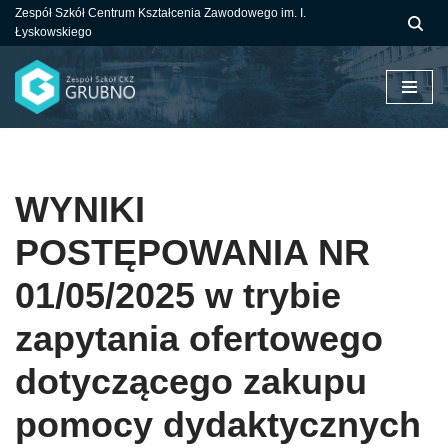
Zespół Szkół Centrum Kształcenia Zawodowego im. I.
Łyskowskiego
Przejdź
do
treści
WYNIKI
POSTĘPOWANIA NR
01/05/2025 w trybie
zapytania ofertowego
dotyczącego zakupu
pomocy dydaktycznych