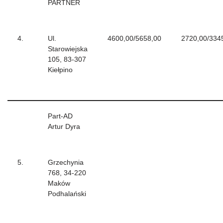
PARTNER
4.
Ul.
4600,00/5658,00
2720,00/334
Starowiejska
105, 83-307
Kiełpino
Part-AD
Artur Dyra
5.
Grzechynia
768, 34-220
Maków
Podhalański