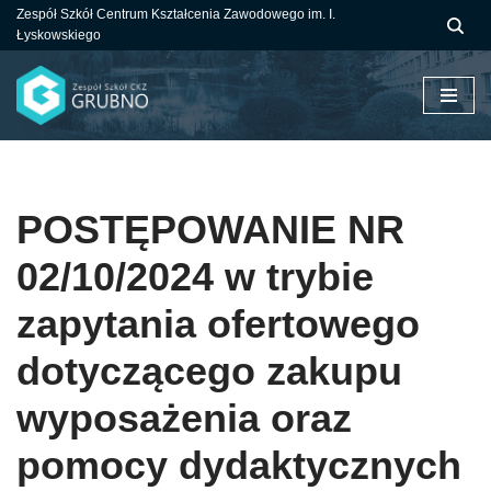
Zespół Szkół Centrum Kształcenia Zawodowego im. I.
Łyskowskiego
Przejdź
do
treści
POSTĘPOWANIE NR
02/10/2024 w trybie
zapytania ofertowego
dotyczącego zakupu
wyposażenia oraz
pomocy dydaktycznych