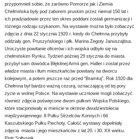
przypomnieli sobie, że zarówno Pomorze jak i Ziemia
Chełmińska były pod zaborem pruskim przez niemal 150 lat i
ich pradziadowie przez ten okres poddani zostali germanizacji i
różnego rodzaju szykanom.
Na wystawie można było zobaczyć
zdjęcia z dnia 22 stycznia 1920 r. kiedy do Chełmna przybyły
oddziały gen. Pruszyńskiego i płk. Marina Żegoty Januszajtisa.
Uroczyste powitanie oficerów i ich wojska odbyło się na
chełmińskim Rynku. Tydzień później 29 stycznia do miasta
przybył sam dowódca Błękitnej Armii gen. Haller i został przez
władze miasta i tłum mieszkańców powitany na dworcu
kolejowym, a potem jeszcze raz przed ”Bramką”. Rok 1920 dla
Chełmna był bardzo ważną cezurą, oznaczającą od tej pory
życie w wolnej Polsce. Na wystawie uczniowie mogli zobaczyć
również zdjęcia poświęcone dwom pułkom Wojska Polskiego,
które stacjonowały w mieście w okresie dwudziestolecia
międzywojennego: 8 Pułku Strzelców Konnych i 66
Kaszubskiego Pułku Piechoty. Całość wystawy dopełniały
zdjęcia miasta i jego mieszkańców z lat 20. i 30. XX wieku.
Piotr Sołtysiak