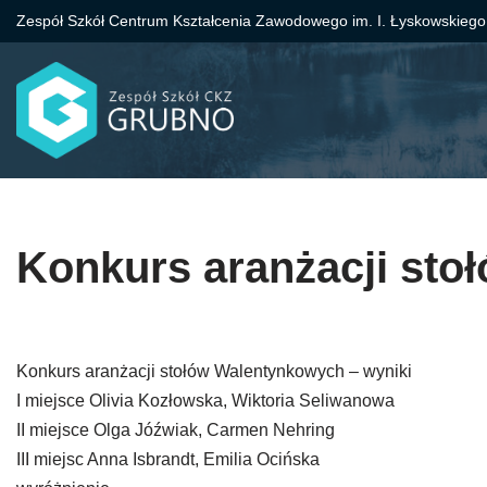
Zespół Szkół Centrum Kształcenia Zawodowego im. I. Łyskowskiego
Przejdź
do
treści
Konkurs aranżacji st
Konkurs aranżacji stołów Walentynkowych – wyniki
I miejsce Olivia Kozłowska, Wiktoria Seliwanowa
II miejsce Olga Jóźwiak, Carmen Nehring
III miejsc Anna Isbrandt, Emilia Ocińska