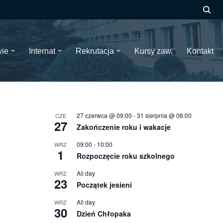
wie
Internat
Rekrutacja
Kursy zaw.
Kontakt
27 czerwca @ 09:00
-
31 sierpnia @ 06:00
CZE
27
Zakończenie roku i wakacje
09:00
-
10:00
WRZ
1
Rozpoczęcie roku szkolnego
All day
WRZ
23
Początek jesieni
All day
WRZ
30
Dzień Chłopaka