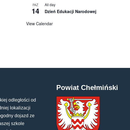
All day
PAŹ
14
Dzień Edukacji Narodowej
View Calendar
Powiat Chełmiński
kiej odległości od
iej lokalizacji
ogodny dojazd ze
aszej szkole