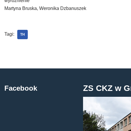
wyróżnienie
Martyna Bruska, Weronika Dzbanuszek
Tagi:
TH
ZS CKZ w G
Facebook