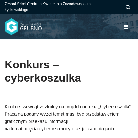
Zespół Szkół Centrum Kształcenia Zawodowego im. I.
Łyskowskiego
Przejdź
do
treści
Konkurs –
cyberkoszulka
Konkurs wewnątrzszkolny na projekt nadruku ,,Cyberkoszulki”.
Praca na podany wyżej temat musi być przedstawieniem
graficznym przekazu informacji
na temat pojęcia cyberprzemocy oraz jej zapobieganiu.