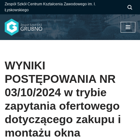
Zespół Szkół Centrum Kształcenia Zawodowego im. I.
Łyskowskiego
Przejdź
do
treści
WYNIKI
POSTĘPOWANIA NR
03/10/2024 w trybie
zapytania ofertowego
dotyczącego zakupu i
montażu okna