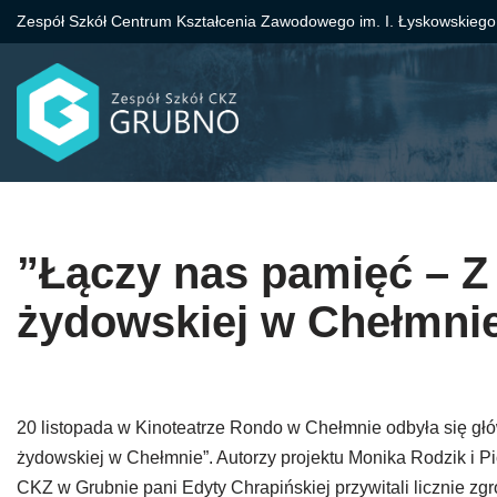
Zespół Szkół Centrum Kształcenia Zawodowego im. I. Łyskowskiego
Przejdź
do
treści
”Łączy nas pamięć – Z
żydowskiej w Chełmni
20 listopada w Kinoteatrze Rondo w Chełmnie odbyła się głó
żydowskiej w Chełmnie”. Autorzy projektu Monika Rodzik i Pi
CKZ w Grubnie pani Edyty Chrapińskiej przywitali licznie z