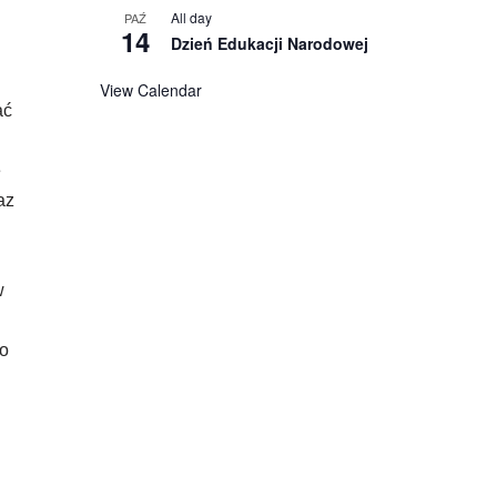
All day
PAŹ
14
Dzień Edukacji Narodowej
View Calendar
ać
e
az
w
ło