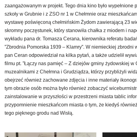
zaangażowanym w projekt. Tego dnia kino było wypełnione p
szkoły w Grubnie i z ZSO nr 1 w Chełmnie oraz mieszkańca
wystawę poświęconą chełmińskim Żydom zawierającą 23 wie
skromny poczęstunek, który stanowiła chałka z miodem i nap
wykładu pana dr. Tomasza Cerana, kierownika referatu badań 
”Zbrodnia Pomorska 1939 – Klamry”. W niemieckiej zbrodni 
pan Ceran odpowiedział na kilka pytań, a także udzielił wywia
filmu pt. ”Łączy nas pamięć – Z dziejów gminy żydowskiej w 
muzealnikami z Chełmna i Grudziądza, którzy przybliżyli wi
obejrzeć również zachowane zdjęcia i inne materiały ikono
tym obrazie osób można było również zobaczyć wiceburmistr
zainstalowanie w przyszłości w przestrzeni miasta tablic i
przypomnienie mieszkańcom miasta o tym, że kiedyś również
tego pięknego grodu nad Wisłą.