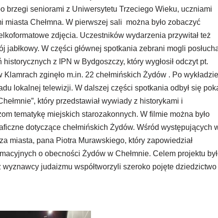
o brzegi seniorami z Uniwersytetu Trzeciego Wieku, uczniami
mi miasta Chełmna. W pierwszej sali można było zobaczyć
lkoformatowe zdjęcia.
Uczestników wydarzenia przywitał też
ój jabłkowy. W części głównej spotkania zebrani mogli posłuch
historycznych z IPN w Bydgoszczy, który wygłosił odczyt pt.
w Klamrach zginęło m.in. 22 chełmińskich Żydów . Po wykładzi
du lokalnej telewizji. W dalszej części spotkania odbył się pok
Chełmnie”, który przedstawiał wywiady z historykami i
dzom tematykę miejskich starozakonnych. W filmie można było
graficzne dotyczące chełmińskich Żydów. Wśród występujących 
za miasta, pana Piotra Murawskiego, który zapowiedział
nformacyjnych o obecności Żydów w Chełmnie. Celem projektu by
 wyznawcy judaizmu współtworzyli szeroko pojęte dziedzictwo