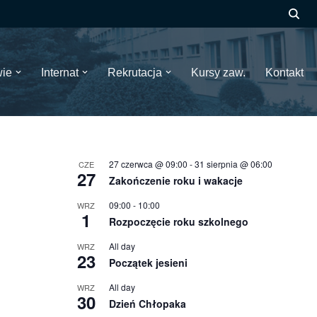
wie
Internat
Rekrutacja
Kursy zaw.
Kontakt
27 czerwca @ 09:00
-
31 sierpnia @ 06:00
CZE
27
Zakończenie roku i wakacje
09:00
-
10:00
WRZ
1
Rozpoczęcie roku szkolnego
All day
WRZ
23
Początek jesieni
All day
WRZ
30
Dzień Chłopaka