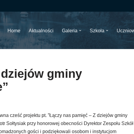
Home
Aktualności
Galeria
Szkoła
Ucznio
 dziejów gminy
e”
wna cześć projektu pt. ”Łączy nas pamięć – Z dziejów gminy
otr Sołtysiak przy honorowej obecności Dyrektor Zespołu Szkół
gromadzonych gości i podziękowali osobom i instytucjom