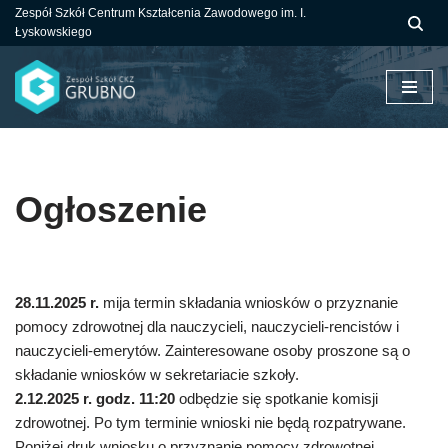
Zespół Szkół Centrum Kształcenia Zawodowego im. I.
Łyskowskiego
Przejdź
do
treści
Ogłoszenie
28.11.2025 r.
mija termin składania wniosków o przyznanie
pomocy zdrowotnej dla nauczycieli, nauczycieli-rencistów i
nauczycieli-emerytów. Zainteresowane osoby proszone są o
składanie wniosków w sekretariacie szkoły.
2.12.2025 r. godz. 11:20
odbędzie się spotkanie komisji
zdrowotnej. Po tym terminie wnioski nie będą rozpatrywane.
Poniżej druk wniosku o przyznanie pomocy zdrowotnej.