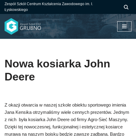
Zespół Szkół Centrum Kształcenia Zawodowego im. I.
Łyskowskiego
Przejdź
do
treści
Nowa kosiarka John
Deere
Z okazji otwarcia w naszej szkole obiektu sportowego imienia
Jana Kensika otrzymaliśmy wiele cennych prezentów. Jednym
z nich była kosiarka John Deere od firmy Agro-Sieć Maszyny.
Dzięki tej nowoczesnej, funkcjonalnej i estetycznej kosiarce
murawa na naszym boisku będzie zawsze zadbana. Bardzo