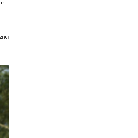
ce
żnej