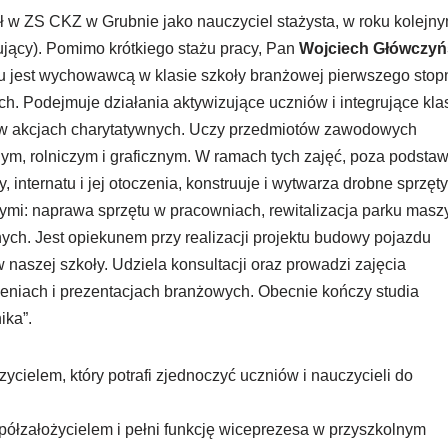
 w ZS CKZ w Grubnie jako nauczyciel stażysta, w roku kolejn
ujący). Pomimo krótkiego stażu pracy, Pan
Wojciech Główczyń
u jest wychowawcą w klasie szkoły branżowej pierwszego stop
h. Podejmuje działania aktywizujące uczniów i integrujące kla
ał w akcjach charytatywnych. Uczy przedmiotów zawodowych
ym, rolniczym i graficznym. W ramach tych zajęć, poza podsta
internatu i jej otoczenia, konstruuje i wytwarza drobne sprzęt
i: naprawa sprzętu w pracowniach, rewitalizacja parku masz
nych. Jest opiekunem przy realizacji projektu budowy pojazdu
naszej szkoły. Udziela konsultacji oraz prowadzi zajęcia
niach i prezentacjach branżowych. Obecnie kończy studia
ika”.
ycielem, który potrafi zjednoczyć uczniów i nauczycieli do
półzałożycielem i pełni funkcję wiceprezesa w przyszkolnym