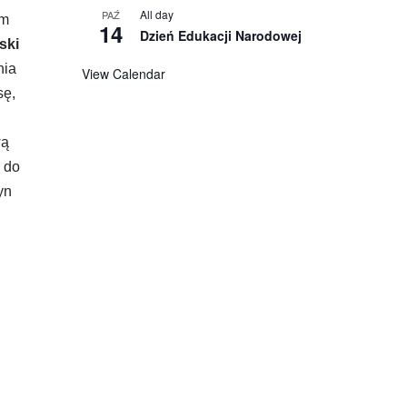
All day
PAŹ
ym
14
Dzień Edukacji Narodowej
ski
nia
View Calendar
sę,
wą
y do
yn