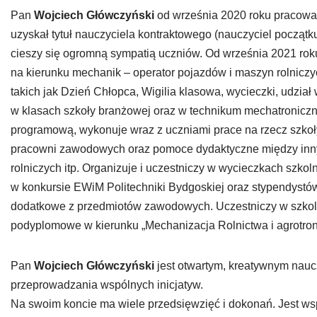
Pan
Wojciech Główczyński
od września 2020 roku pracował
uzyskał tytuł nauczyciela kontraktowego (nauczyciel początk
cieszy się ogromną sympatią uczniów. Od września 2021 rok
na kierunku mechanik – operator pojazdów i maszyn rolniczyc
takich jak Dzień Chłopca, Wigilia klasowa, wycieczki, udzi
w klasach szkoły branżowej oraz w technikum mechatroniczn
programową, wykonuje wraz z uczniami prace na rzecz szkoły, 
pracowni zawodowych oraz pomoce dydaktyczne między innym
rolniczych itp. Organizuje i uczestniczy w wycieczkach szkol
w konkursie EWiM Politechniki Bydgoskiej oraz stypendystów 
dodatkowe z przedmiotów zawodowych. Uczestniczy w szkole
podyplomowe w kierunku „Mechanizacja Rolnictwa i agrotron
Pan
Wojciech Główczyński
jest otwartym, kreatywnym naucz
przeprowadzania wspólnych inicjatyw.
Na swoim koncie ma wiele przedsięwzięć i dokonań. Jest ws