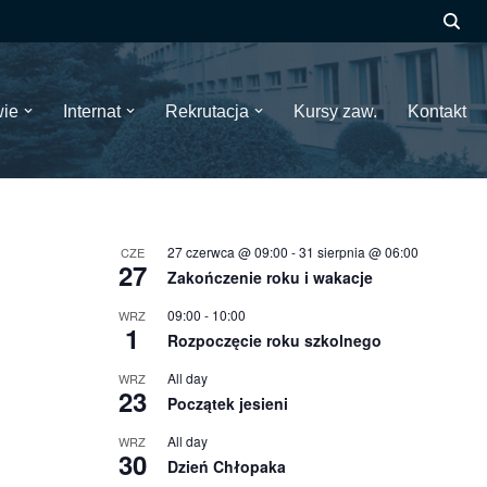
wie
Internat
Rekrutacja
Kursy zaw.
Kontakt
27 czerwca @ 09:00
-
31 sierpnia @ 06:00
CZE
27
Zakończenie roku i wakacje
09:00
-
10:00
WRZ
1
Rozpoczęcie roku szkolnego
All day
WRZ
23
Początek jesieni
All day
WRZ
30
Dzień Chłopaka