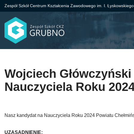
Zespół Szkół Centrum Kształcenia Zawodowego im. I. Łyskowskiego
Przejdź
do
treści
Wojciech Główczyński 
Nauczyciela Roku 202
Nasz kandydat na Nauczyciela Roku 2024 Powiatu Chełmiń
UZASADNIENIE: