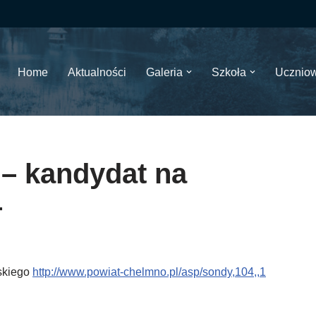
Home
Aktualności
Galeria
Szkoła
Ucznio
– kandydat na
4
skiego
http://www.powiat-chelmno.pl/asp/sondy,104,,1