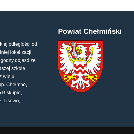
Powiat Chełmiński
kiej odległości od
iej lokalizacji
ogodny dojazd ze
aszej szkole
z wielu
np. Chełmno,
 Biskupie,
e, Lisewo,