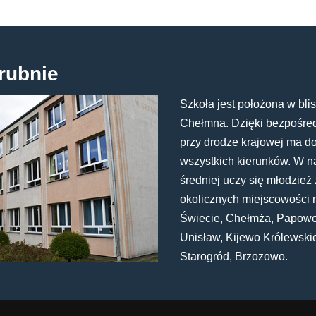
rubnie
Szkoła jest położona w blis
Chełmna. Dzięki bezpośredn
przy drodze krajowej ma d
wszystkich kierunków. W n
średniej uczy się młodzież 
okolicznych miejscowości 
Świecie, Chełmża, Papowo
Unisław, Kijewo Królewski
Starogród, Brzozowo.