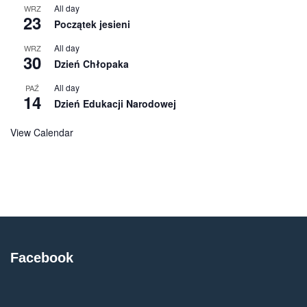
All day
WRZ
23
Początek jesieni
All day
WRZ
30
Dzień Chłopaka
All day
PAŹ
14
Dzień Edukacji Narodowej
View Calendar
Facebook