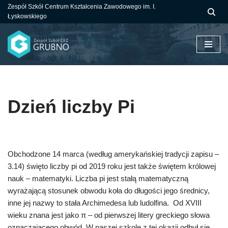
Zespół Szkół Centrum Kształcenia Zawodowego im. I.
Łyskowskiego
Przejdź
do
treści
Dzień liczby Pi
Obchodzone 14 marca (według amerykańskiej tradycji zapisu –
3.14) święto liczby pi od 2019 roku jest także świętem królowej
nauk – matematyki. Liczba pi jest stałą matematyczną
wyrażającą stosunek obwodu koła do długości jego średnicy,
inne jej nazwy to stała Archimedesa lub ludolfina. Od XVIII
wieku znana jest jako π – od pierwszej litery greckiego słowa
oznaczającego obwód. W naszej szkole z tej okazji odbył się