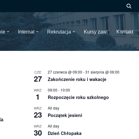
wie
Internat
Rekrutacja
Kursy zaw.
Kontakt
27 czerwca @ 09:00
-
31 sierpnia @ 06:00
CZE
27
Zakończenie roku i wakacje
09:00
-
10:00
WRZ
1
Rozpoczęcie roku szkolnego
All day
WRZ
23
Początek jesieni
la
All day
WRZ
30
Dzień Chłopaka