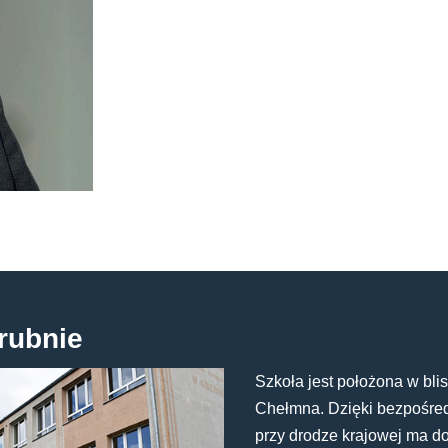
rubnie
Szkoła jest położona w blis
Chełmna. Dzięki bezpośredn
przy drodze krajowej ma d