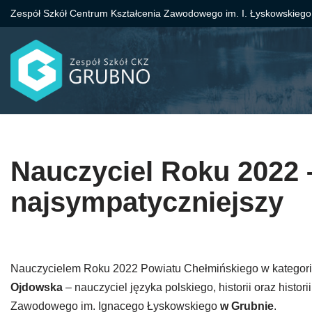
Zespół Szkół Centrum Kształcenia Zawodowego im. I. Łyskowskiego
Przejdź
do
treści
Nauczyciel Roku 2022 
najsympatyczniejszy
Nauczycielem Roku 2022 Powiatu Chełmińskiego w kategorii
Ojdowska
– nauczyciel języka polskiego, historii oraz histor
Zawodowego im. Ignacego Łyskowskiego
w Grubnie
.