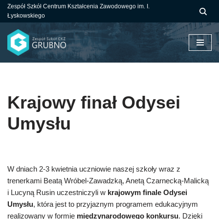
Zespół Szkół Centrum Kształcenia Zawodowego im. I.
Łyskowskiego
Przejdź
do
treści
Krajowy finał Odysei
Umysłu
W dniach 2-3 kwietnia uczniowie naszej szkoły wraz z
trenerkami Beatą Wróbel-Zawadzką, Anetą Czarnecką-Malicką
i Lucyną Rusin uczestniczyli w
krajowym finale Odysei
Umysłu
, która jest to przyjaznym programem edukacyjnym
realizowany w formie
międzynarodowego
konkursu
. Dzięki