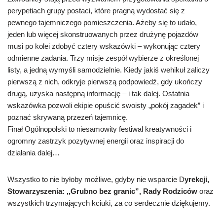
perypetiach grupy postaci, które pragną wydostać się z
pewnego tajemniczego pomieszczenia. Ażeby się to udało,
jeden lub więcej skonstruowanych przez drużynę pojazdów
musi po kolei zdobyć cztery wskazówki – wykonując cztery
odmienne zadania. Trzy misje zespół wybierze z określonej
listy, a jedną wymyśli samodzielnie. Kiedy jakiś wehikuł zaliczy
pierwszą z nich, odkryje pierwszą podpowiedź, gdy ukończy
drugą, uzyska następną informację – i tak dalej. Ostatnia
wskazówka pozwoli ekipie opuścić swoisty „pokój zagadek” i
poznać skrywaną przezeń tajemnicę.
Finał Ogólnopolski to niesamowity festiwal kreatywności i
ogromny zastrzyk pozytywnej energii oraz inspiracji do
działania dalej…
Wszystko to nie byłoby możliwe, gdyby nie wsparcie D
yrekcji,
Stowarzyszenia: ,,Grubno bez
granic”, Rady Rodziców
oraz
wszystkich trzymających kciuki, za co serdecznie dziękujemy.