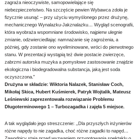
zagraża nieoczywiste, samopowielające się
niebezpieczeństwo. Na szczęście pewien Wybawca zdoła je
fizycznie usunąć – przy użyciu wymyślonego przez drużynę,
mechanicznego Wynalazku-Jakznalazku… Wygląd scenografii,
która wyobraża wspomniane środowisko, najpierw ulegnie
zmianie, odzwierciedlając namnażanie się zagrożenia, a
później, gdy zostanie ono wyeliminowane, wróci do pierwotnego
stanu. W prezentacji wystąpią też dwie postacie zwierzęce,
zabrzmi autorska muzyka a pomysłowe zastosowanie znajdzie
ekologiczna i biodegradowalna substancja, jaką jest soda
oczyszczona.”
Drużyna w składzie: Wiktoria Nalazek, Stanisław Coch,
Mikołaj Skica, Hubert Kuśmierek, Patryk Wojtalik, Mateusz
Leśniewski zaprezentowała rozwiązanie Problemu
Długoterminowego 1 – Turbozagadka i zajęła 5 miejsce.
A tak wyglądało jego streszczenie: ,,Dla przyszłych inżynierów
różne napędy to nie zagadka, choć różne zagadki to napęd…
Zawodnicy stają przed wyzwaniem przygotowania spektaklu o