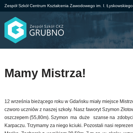
Zespół Szkół Centrum Kształcenia Zawodowego im. I. Łyskowskiego
Przejdź
do
treści
Mamy Mistrza!
12 września bieżącego roku w Gdańsku miały miejsce Mistrz
czworo uczniów z naszej szkoły. Nasz faworyt Szymon Złotow
oszczepem (55,80m). Szymon ma duże szanse na zdobyci
Karpaczu. Trzymamy za niego kciuki. Pozostali nasi repreze