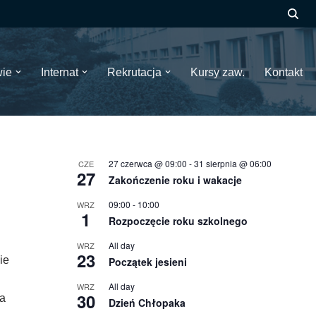
wie
Internat
Rekrutacja
Kursy zaw.
Kontakt
27 czerwca @ 09:00
-
31 sierpnia @ 06:00
CZE
27
Zakończenie roku i wakacje
09:00
-
10:00
WRZ
1
Rozpoczęcie roku szkolnego
All day
WRZ
23
cie
Początek jesieni
All day
WRZ
30
ła
Dzień Chłopaka