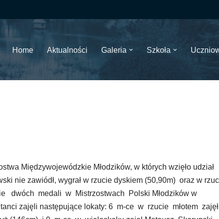
Home
Aktualności
Galeria
Szkoła
Ucznio
ostwa Międzywojewódzkie Młodzików, w których wzięło udział
ski nie zawiódł, wygrał w rzucie dyskiem (50,90m) oraz w rzu
e dwóch medali w Mistrzostwach Polski Młodzików w
ntanci zajęli następujące lokaty: 6 m-ce w rzucie młotem zaję