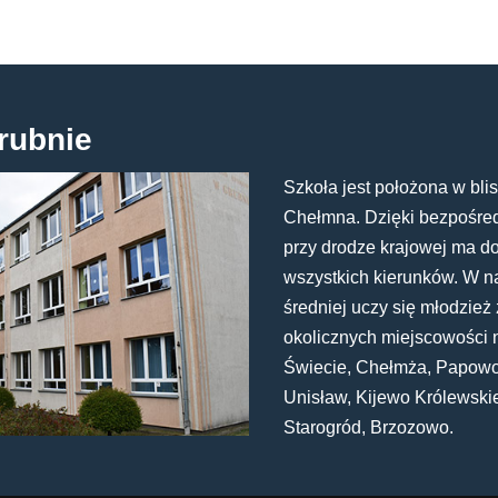
rubnie
Szkoła jest położona w blis
Chełmna. Dzięki bezpośredn
przy drodze krajowej ma d
wszystkich kierunków. W n
średniej uczy się młodzież 
okolicznych miejscowości 
Świecie, Chełmża, Papowo
Unisław, Kijewo Królewski
Starogród, Brzozowo.