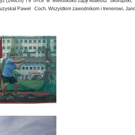
ż (146cm) i 9 m-ce w wieloskoku zajął Mateusz Skorupski,
uzyskał Paweł Coch. Wszystkim zawodnikom i trenerowi, Jan