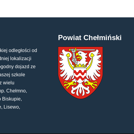
Powiat Chełmiński
kiej odległości od
iej lokalizacji
ogodny dojazd ze
aszej szkole
z wielu
np. Chełmno,
 Biskupie,
e, Lisewo,