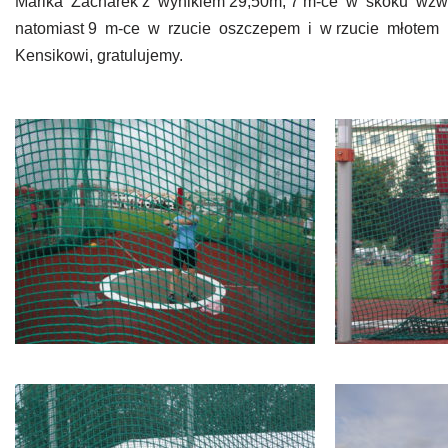
Marika Zacharek z wynikiem 29,50m, 7 m-ce w skoku wzwy
natomiast 9 m-ce w rzucie oszczepem i w rzucie młotem 
Kensikowi, gratulujemy.