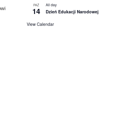
All day
PAŹ
owi
14
Dzień Edukacji Narodowej
View Calendar