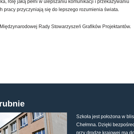
a, rolę jaką pełni w ulepszaniu komunikacji i przekazywaniu
ich pracy przyczyniają się do lepszego rozumienia świata.
a Międzynarodowej Rady Stowarzyszeń Grafików Projektantów.
rubnie
Szkoła jest położona w blis
Chełmna. Dzięki bezpośredn
przy drodze krajowej ma d