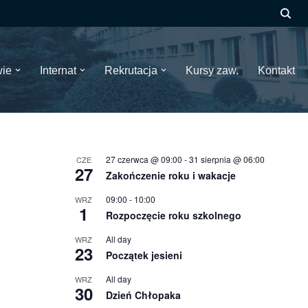
wie
Internat
Rekrutacja
Kursy zaw.
Kontakt
27 czerwca @ 09:00
-
31 sierpnia @ 06:00
CZE
27
Zakończenie roku i wakacje
09:00
-
10:00
WRZ
1
Rozpoczęcie roku szkolnego
All day
WRZ
23
Początek jesieni
All day
WRZ
30
Dzień Chłopaka