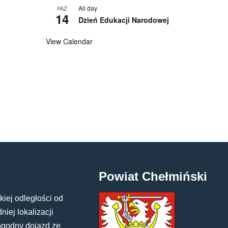
All day
PAŹ
14
Dzień Edukacji Narodowej
View Calendar
Powiat Chełmiński
kiej odległości od
iej lokalizacji
ogodny dojazd ze