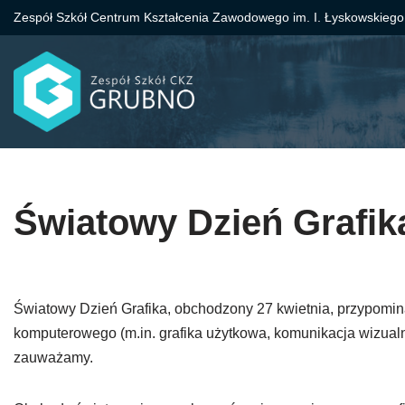
Zespół Szkół Centrum Kształcenia Zawodowego im. I. Łyskowskiego
Przejdź
do
treści
Światowy Dzień Grafik
Światowy Dzień Grafika, obchodzony 27 kwietnia, przypomina o
komputerowego (m.in. grafika użytkowa, komunikacja wizualna)
zauważamy.