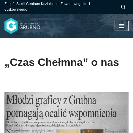
Zespół Szkół Centrum Kształcenia Zawodowego im. I.
Łyskowskiego
Przejdź
do
treści
„Czas Chełmna” o nas