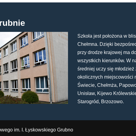
rubnie
Szkoła jest położona w blis
Chełmna. Dzięki bezpośredn
przy drodze krajowej ma d
wszystkich kierunków. W n
średniej uczy się młodzież 
okolicznych miejscowości 
Świecie, Chełmża, Papowo
Unisław, Kijewo Królewski
Starogród, Brzozowo.
owego im. I. Łyskowskiego Grubno