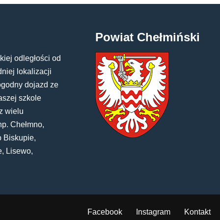
Powiat Chełmiński
kiej odległości od
iej lokalizacji
ogodny dojazd ze
aszej szkole
z wielu
np. Chełmno,
 Biskupie,
e, Lisewo,
Facebook
Instagram
Kontakt