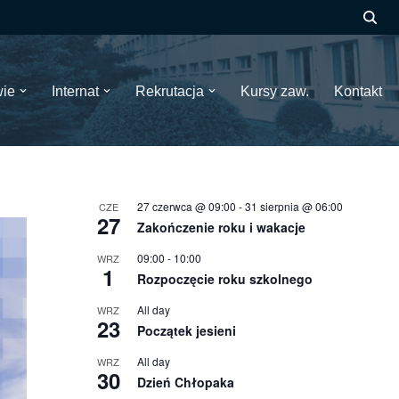
wie
Internat
Rekrutacja
Kursy zaw.
Kontakt
27 czerwca @ 09:00
-
31 sierpnia @ 06:00
CZE
27
Zakończenie roku i wakacje
09:00
-
10:00
WRZ
1
Rozpoczęcie roku szkolnego
All day
WRZ
23
Początek jesieni
All day
WRZ
30
Dzień Chłopaka