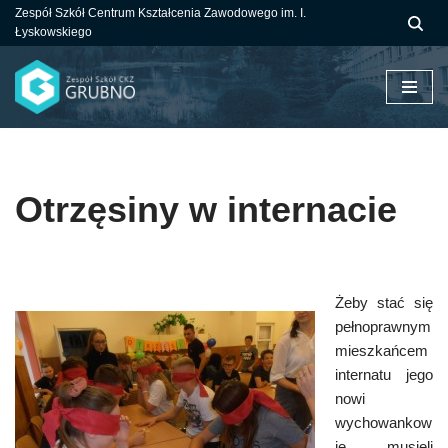
Zespół Szkół Centrum Kształcenia Zawodowego im. I.
Łyskowskiego
Przejdź
do
treści
Otrzęsiny w internacie
Żeby stać się
pełnoprawnym
mieszkańcem
internatu jego
nowi
wychowankow
ie musieli