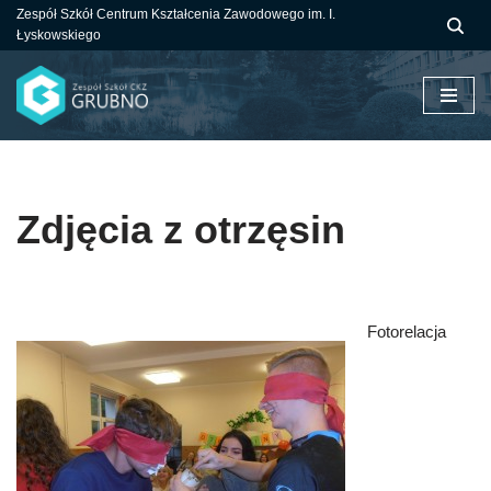
Zespół Szkół Centrum Kształcenia Zawodowego im. I.
Łyskowskiego
Przejdź
do
treści
Zdjęcia z otrzęsin
Fotorelacja