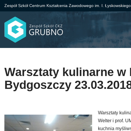
Zespół Szkół Centrum Kształcenia Zawodowego im. I. Łyskowskiego
Przejdź
do
treści
Warsztaty kulinarne w H
Bydgoszczy 23.03.2018
Warsztaty kulin
Welter i prof.
kuchnia myśliws