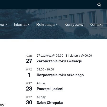
wie
Internat
Rekrutacja
Kursy zaw.
Kontakt
27 czerwca @ 09:00
-
31 sierpnia @ 06:00
CZE
27
Zakończenie roku i wakacje
09:00
-
10:00
WRZ
1
Rozpoczęcie roku szkolnego
All day
WRZ
23
Początek jesieni
All day
WRZ
30
Dzień Chłopaka
aty