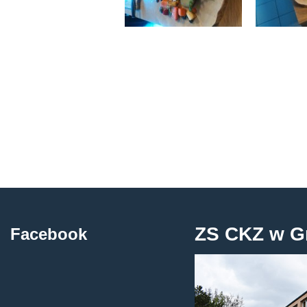
ZS CKZ w G
Facebook