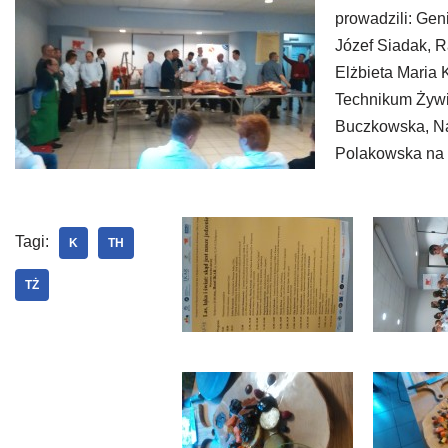
prowadzili: Gen
Józef Siadak, R
Elżbieta Maria 
Technikum Żywi
Buczkowska, Na
Polakowska na 
Tagi:
K
TH
TŻ