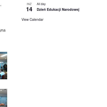
All day
PAŹ
,
14
Dzień Edukacji Narodowej
View Calendar
yna