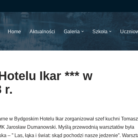
Home
Aktualności
Galeria
Szkoła
Ucznio
otelu Ikar *** w
 r.
arne w Bydgoskim Hotelu Ikar zorganizował szef kuchni Tomasz
 UMK Jarosław Dumanowski. Myślą przewodnią warsztatów była
ka – ” Las, łąka i świat: skąd pochodzi nasze jedzenie”. Warszt