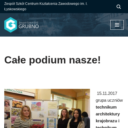
Zespół Szkół Centrum Kształcenia Zawodowego im. I.
Łyskowskiego
Przejdź
do
treści
Całe podium nasze!
15.11.2017
grupa uczniów
technikum
architektury
krajobrazu i
technikum