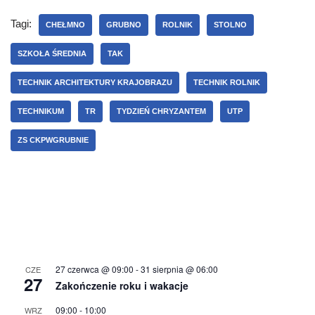
Tagi:
CHEŁMNO
GRUBNO
ROLNIK
STOLNO
SZKOŁA ŚREDNIA
TAK
TECHNIK ARCHITEKTURY KRAJOBRAZU
TECHNIK ROLNIK
TECHNIKUM
TR
TYDZIEŃ CHRYZANTEM
UTP
ZS CKPWGRUBNIE
27 czerwca @ 09:00
-
31 sierpnia @ 06:00
CZE
27
Zakończenie roku i wakacje
09:00
-
10:00
WRZ