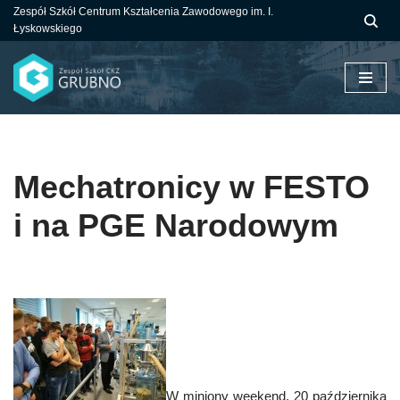
Zespół Szkół Centrum Kształcenia Zawodowego im. I.
Łyskowskiego
Przejdź
do
treści
Mechatronicy w FESTO
i na PGE Narodowym
W miniony weekend, 20 października