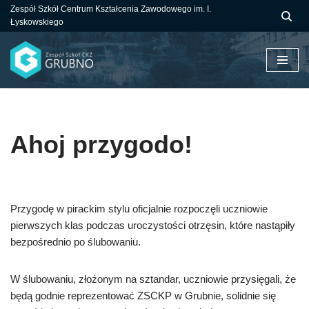
Zespół Szkół Centrum Kształcenia Zawodowego im. I.
Łyskowskiego
Przejdź
do
treści
Ahoj przygodo!
Przygodę w pirackim stylu oficjalnie rozpoczęli uczniowie
pierwszych klas podczas uroczystości otrzęsin, które nastąpiły
bezpośrednio po ślubowaniu.
W ślubowaniu, złożonym na sztandar, uczniowie przysięgali, że
będą godnie reprezentować ZSCKP w Grubnie, solidnie się