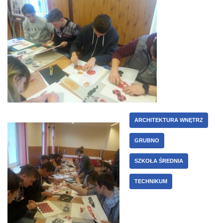
ARCHITEKTURA WNĘTRZ
GRUBNO
SZKOŁA ŚREDNIA
TECHNIKUM