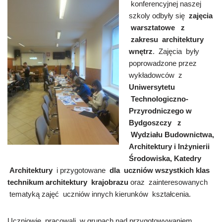
konferencyjnej naszej
szkoly odbyły się
zajęcia
warsztatowe z
zakresu architektury
wnętrz
. Zajęcia były
poprowadzone przez
wykładowców z
Uniwersytetu
Technologiczno-
Przyrodniczego w
Bydgoszczy z
Wydziału Budownictwa,
Architektury i Inżynierii
Środowiska, Katedry
Architektury
i przygotowane
dla uczniów wszystkich klas
technikum architektury krajobrazu
oraz zainteresowanych
tematyką zajęć uczniów innych kierunków kształcenia.
Uczniowie pracowali w grupach nad przygotowywaniem