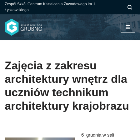
Zespół Szkół Centrum Kształcenia Zawodowego im. I.
Łyskowskiego
Przejdź
do
treści
Zajęcia z zakresu
architektury wnętrz dla
uczniów technikum
architektury krajobrazu
6 grudnia w sali