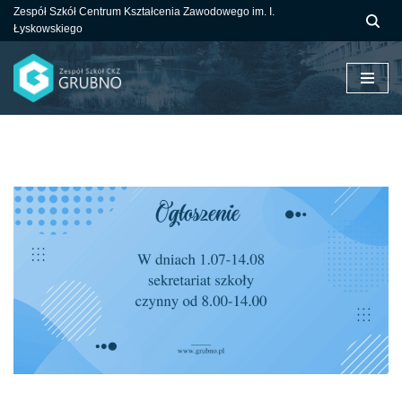
Zespół Szkół Centrum Kształcenia Zawodowego im. I.
Łyskowskiego
Przejdź
do
treści