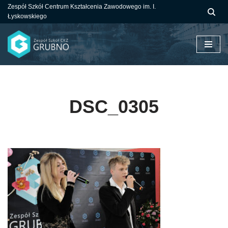
Zespół Szkół Centrum Kształcenia Zawodowego im. I.
Łyskowskiego
Przejdź
do
treści
DSC_0305